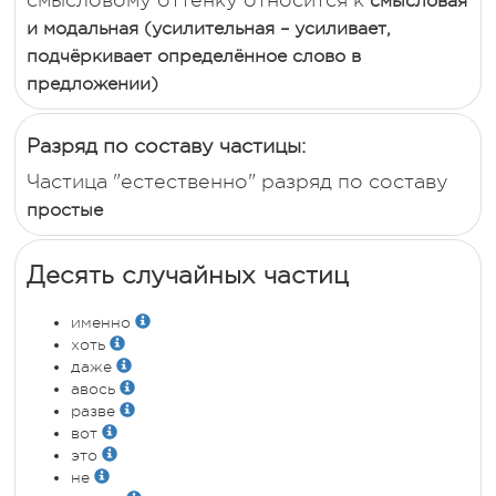
смысловому оттенку относится к
смысловая
и модальная (усилительная – усиливает,
подчёркивает определённое слово в
предложении)
Разряд по составу частицы:
Частица "естественно" разряд по составу
простые
Десять случайных частиц
именно
хоть
даже
авось
разве
вот
это
не