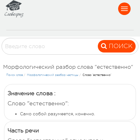
Toggle
navigat
ПОИСК
Морфологический разбор слова "естественно"
Поиск слов
/
Морфологический разбор частицы
/
Слово 'естественно'
Значение слова :
Слово "естественно":
Cамо собой разумеется, конечно.
Часть речи