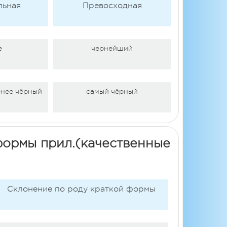
льная
Превосходная
е
чернейший
енее чёрный
самый чёрный
формы прил.(качественные
Склонение по роду краткой формы