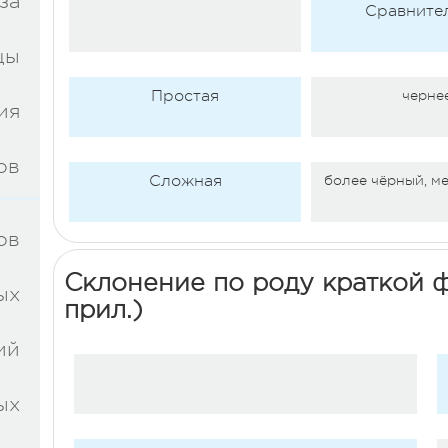
за
Сравните
цы
Простая
черне
ия
ов
Сложная
более чёрный, м
ов
Склонение по роду краткой 
ых
прил.)
ий
ых