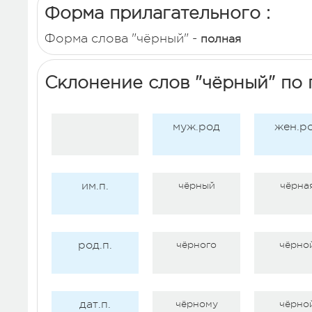
Форма прилагательного :
Форма слова "чёрный" -
полная
Склонение слов "чёрный" по
муж.род
жен.р
им.п.
чёрный
чёрна
род.п.
чёрного
чёрно
дат.п.
чёрному
чёрно