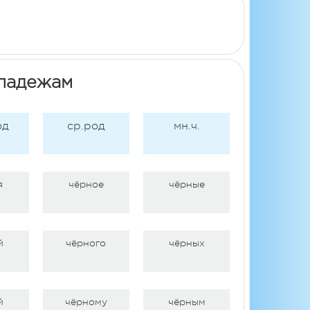
 падежам
од
ср.род
мн.ч.
я
чёрное
чёрные
й
чёрного
чёрных
й
чёрному
чёрным