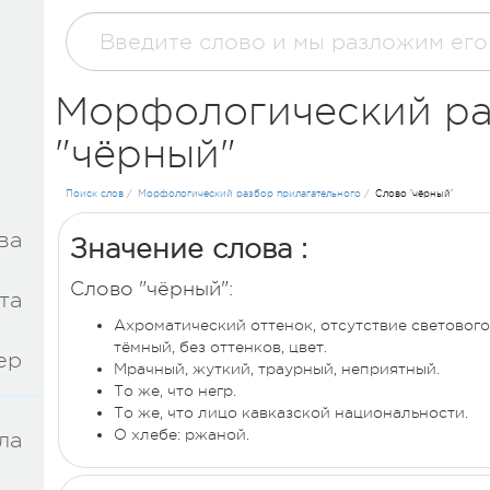
Морфологический ра
"чёрный"
Поиск слов
/
Морфологический разбор прилагательного
/
Слово 'чёрный'
(current)
ва
Значение слова :
Слово "чёрный":
та
Ахроматический оттенок, отсутствие световог
тёмный, без оттенков, цвет.
ер
Мрачный, жуткий, траурный, неприятный.
То же, что негр.
То же, что лицо кавказской национальности.
О хлебе: ржаной.
ла