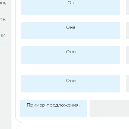
ва
Он
ть
Она
чи
Оно
Они
Пример предложения.