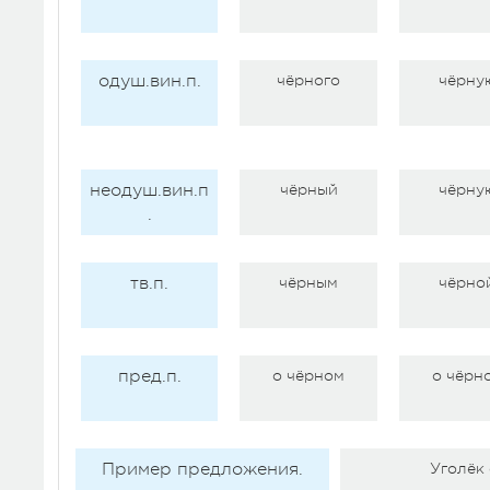
одуш.вин.п.
чёрного
чёрну
неодуш.вин.п
чёрный
чёрну
.
тв.п.
чёрным
чёрно
пред.п.
о чёрном
о чёрн
Пример предложения.
Уголёк 