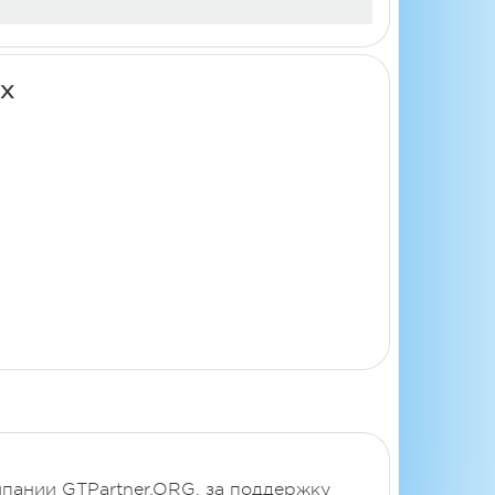
ых
мпании GTPartner.ORG, за поддержку