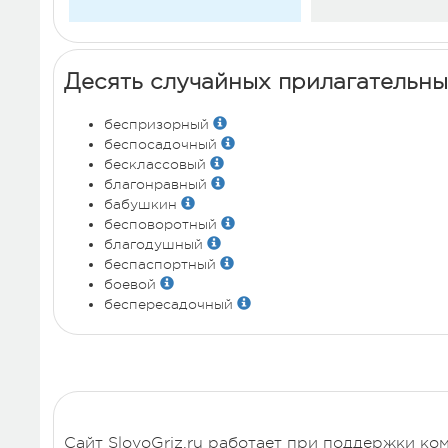
Десять случайных прилагательн
беспризорный
беспосадочный
бесклассовый
благонравный
бабушкин
бесповоротный
благодушный
беспаспортный
боевой
беспересадочный
Сайт SlovoGriz.ru работает при поддержки ко