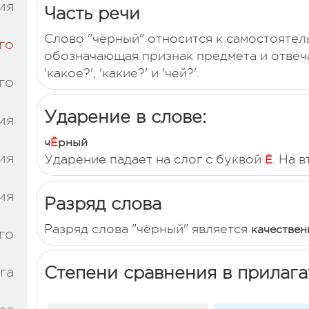
ия
Часть речи
Слово "чёрный" относится к самостоятел
го
обозначающая признак предмета и отвечаю
'какое?', 'какие?' и 'чей?'.
го
Ударение в слове:
ия
ч
Ё
рный
ия
Ударение падает на слог с буквой
. На 
Ё
ия
Разряд слова
Разряд слова "чёрный" является
качествен
го
Степени сравнения в прилаг
га