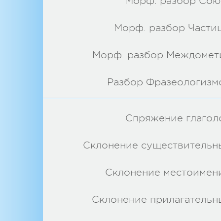
Морф. разбор Сою
Морф. разбор Части
Морф. разбор Междомет
Разбор Фразеологизм
Спряжение глагол
Склонение существительн
Склонение местоимен
Склонение прилагательн